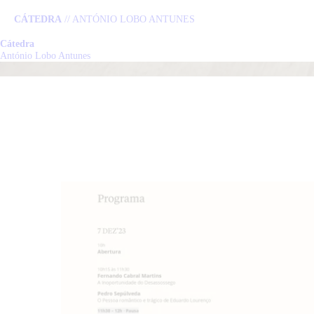
CÁTEDRA
// ANTÓNIO LOBO ANTUNES
Cátedra
C
António Lobo Antunes
L
P
N
E
C