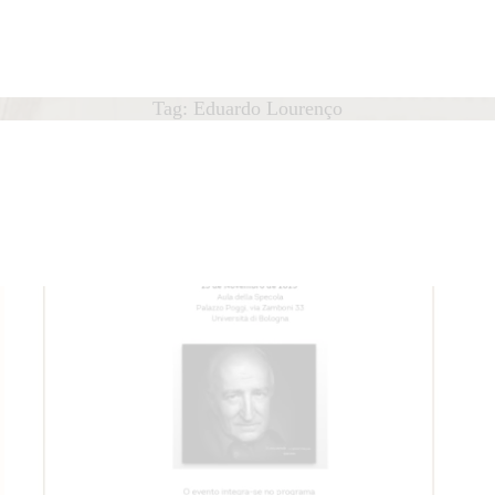
HOME
ÁTEDRA
Cátedra
Tag: Eduardo Lourenço
António Lobo Antunes
OBO ANTUNES
UBLICAÇÕES
OTÍCIAS
QUIPA
ONTACTO