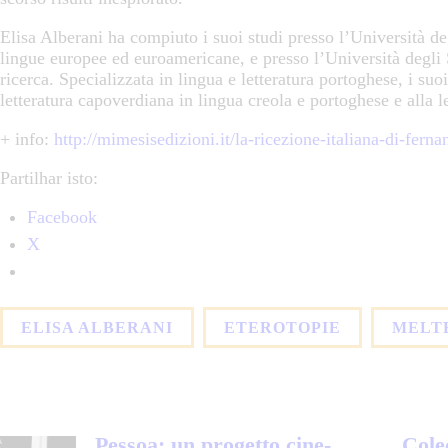
Elisa Alberani ha compiuto i suoi studi presso l’Università de
lingue europee ed euroamericane, e presso l’Università degli 
ricerca. Specializzata in lingua e letteratura portoghese, i suoi 
letteratura capoverdiana in lingua creola e portoghese e alla 
+ info:
http://mimesisedizioni.it/la-ricezione-italiana-di-fern
Partilhar isto:
Facebook
X
ELISA ALBERANI
ETEROTOPIE
MELT
Pessoa: un progetto cine-
Cole