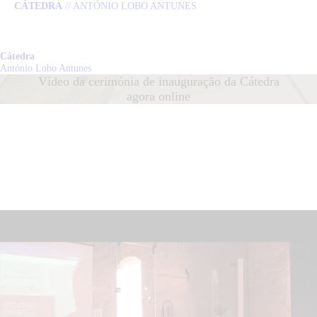
CÁTEDRA
// ANTÓNIO LOBO ANTUNES
HOME
CÁTEDRA
Cátedra
Cátedra
António Lobo Antunes
António Lobo Antunes
Vídeo da cerimónia de inauguração da Cátedra
LOBO ANTUNES
agora online
PUBLICAÇÕES
NOTÍCIAS
EQUIPA
CONTACTO