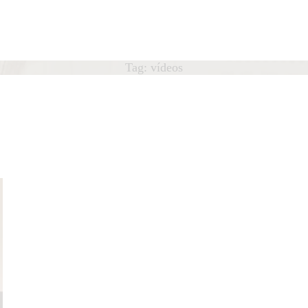
HOME
ÁTEDRA
Cátedra
Tag: vídeos
António Lobo Antunes
OBO ANTUNES
UBLICAÇÕES
OTÍCIAS
QUIPA
ONTACTO