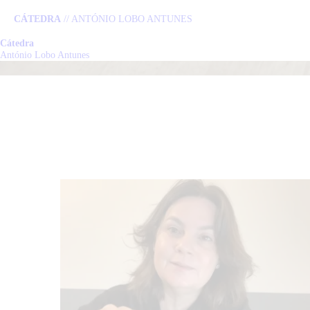
CÁTEDRA
// ANTÓNIO LOBO ANTUNES
Cátedra
C
António Lobo Antunes
L
P
N
E
C