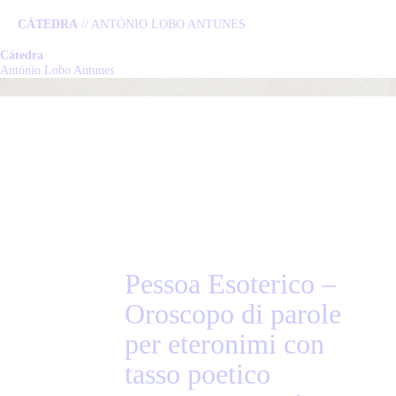
CÁTEDRA
// ANTÓNIO LOBO ANTUNES
Cátedra
C
António Lobo Antunes
L
P
N
E
Pessoa Esoterico –
Oroscopo di parole
C
per eteronimi con
tasso poetico