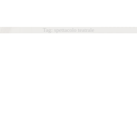
HOME
ÁTEDRA
Cátedra
Tag: spettacolo teatrale
António Lobo Antunes
OBO ANTUNES
UBLICAÇÕES
OTÍCIAS
QUIPA
ONTACTO