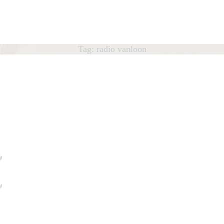
HOME
ÁTEDRA
Cátedra
Tag: radio vanloon
António Lobo Antunes
OBO ANTUNES
UBLICAÇÕES
OTÍCIAS
QUIPA
ONTACTO