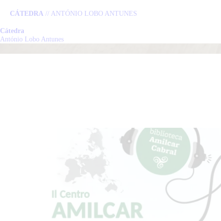
CÁTEDRA
// ANTÓNIO LOBO ANTUNES
Cátedra
C
António Lobo Antunes
L
P
N
E
C