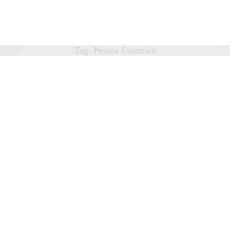
HOME
ÁTEDRA
Cátedra
Tag: Pessoa Esoterico
António Lobo Antunes
OBO ANTUNES
UBLICAÇÕES
OTÍCIAS
QUIPA
ONTACTO