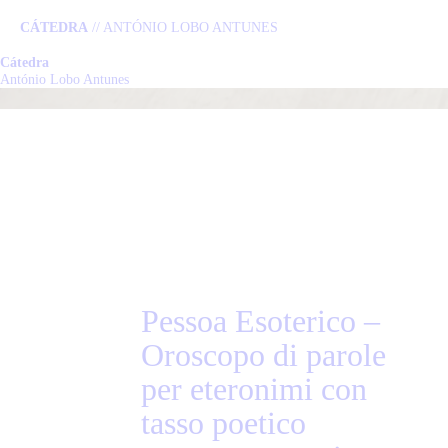
CÁTEDRA
// ANTÓNIO LOBO ANTUNES
Cátedra
C
António Lobo Antunes
L
P
N
E
Pessoa Esoterico –
Oroscopo di parole
C
per eteronimi con
tasso poetico