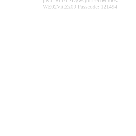
pwd=RmxnSDgwQmtEeHM5d0s5
WE02VittZz09 Passcode: 121494