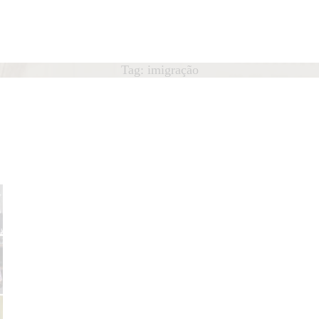
HOME
ÁTEDRA
Cátedra
Tag: imigração
António Lobo Antunes
OBO ANTUNES
UBLICAÇÕES
OTÍCIAS
QUIPA
ONTACTO