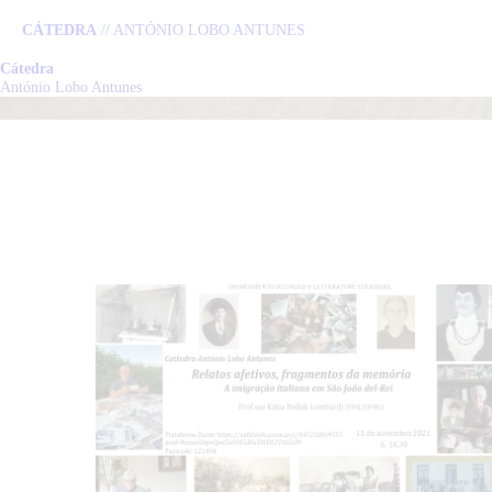
CÁTEDRA
// ANTÓNIO LOBO ANTUNES
Cátedra
C
António Lobo Antunes
L
P
N
E
C