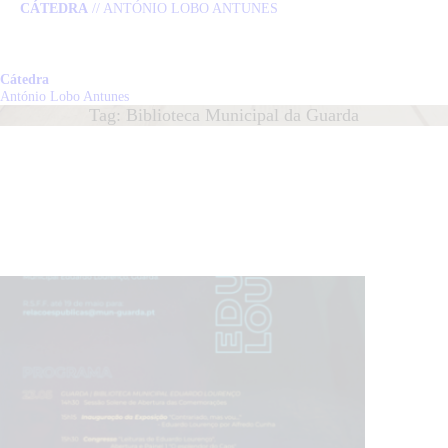
CÁTEDRA
// ANTÓNIO LOBO ANTUNES
HOME
CÁTEDRA
Cátedra
Cátedra
António Lobo Antunes
António Lobo Antunes
Tag: Biblioteca Municipal da Guarda
LOBO ANTUNES
PUBLICAÇÕES
NOTÍCIAS
EQUIPA
CONTACTO