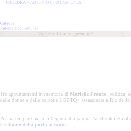
CÁTEDRA
// ANTÓNIO LOBO ANTUNES
HOME
CÁTEDRA
Cátedra
Cátedra
António Lobo Antunes
António Lobo Antunes
Marielle Franco, presente!
LOBO ANTUNES
PUBLICAÇÕES
NOTÍCIAS
EQUIPA
Tre appuntamenti in memoria di
Marielle Franco
, politica, 
delle donne e delle persone LGBTQ+ assassinata a Rio de Jan
CONTACTO
Per partecipare basta collegarsi alla pagina Facebook del coll
Le donne della porta accanto