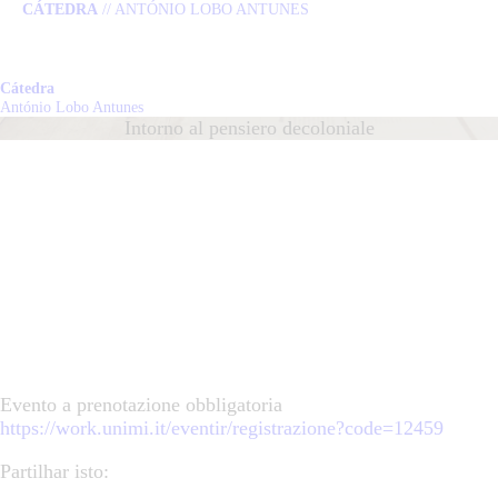
CÁTEDRA
// ANTÓNIO LOBO ANTUNES
HOME
CÁTEDRA
Cátedra
Cátedra
António Lobo Antunes
António Lobo Antunes
Intorno al pensiero decoloniale
LOBO ANTUNES
PUBLICAÇÕES
NOTÍCIAS
EQUIPA
Evento a prenotazione obbligatoria
CONTACTO
https://work.unimi.it/eventir/registrazione?code=12459
Partilhar isto: