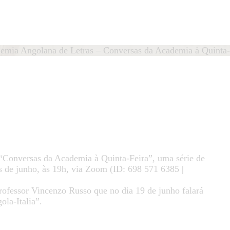
HOME
ÁTEDRA
Cátedra
emia Angolana de Letras – Conversas da Academia à Quinta-
António Lobo Antunes
OBO ANTUNES
UBLICAÇÕES
OTÍCIAS
“Conversas da Academia à Quinta-Feira”, uma série de
QUIPA
s de junho, às 19h, via Zoom (ID: 698 571 6385 |
ONTACTO
rofessor Vincenzo Russo que no dia 19 de junho falará
ola-Italia”.