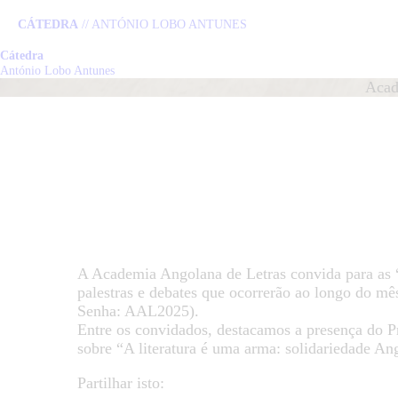
CÁTEDRA
// ANTÓNIO LOBO ANTUNES
Cátedra
C
António Lobo Antunes
Acad
L
P
N
A Academia Angolana de Letras convida para as 
E
palestras e debates que ocorrerão ao longo do mê
Senha: AAL2025).
C
Entre os convidados, destacamos a presença do P
sobre “A literatura é uma arma: solidariedade Ang
Partilhar isto: