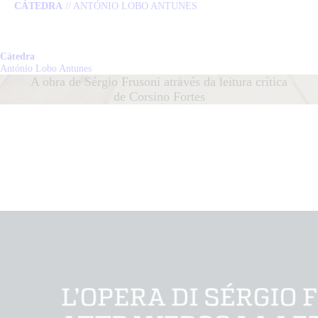
CÁTEDRA
// ANTÓNIO LOBO ANTUNES
HOME
CÁTEDRA
Cátedra
Cátedra
António Lobo Antunes
António Lobo Antunes
A obra de Sérgio Frusoni através da leitura crítica
LOBO ANTUNES
de Corsino Fortes
PUBLICAÇÕES
NOTÍCIAS
EQUIPA
CONTACTO